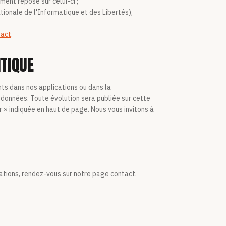
ment repose sur celui-ci ;
ionale de l'Informatique et des Libertés),
tact
.
TIQUE
ts dans nos applications ou dans la
données. Toute évolution sera publiée sur cette
r » indiquée en haut de page. Nous vous invitons à
ations, rendez-vous sur notre page contact.