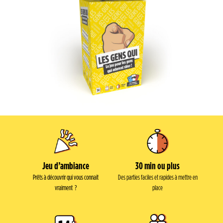
Jeu d’ambiance
30 min ou plus
Prêts à découvrir qui vous connait
Des parties faciles et rapides à mettre en
vraiment ?
place