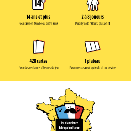
14 ans et plus
2 à 8 joueurs
Pour râler en famille ou entre amis
Plus il y a de râleurs, plus on rit
428 cartes
1 plateau
Pour des centaines
d’heures de jeu
Pour mieux savoir qui vote et qui devine