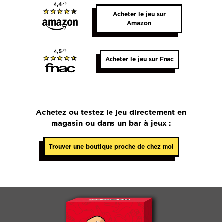
Acheter le jeu sur
Amazon
Acheter le jeu sur Fnac
Achetez ou testez le jeu directement en
magasin ou dans un bar à jeux :
Trouver une boutique proche de chez moi