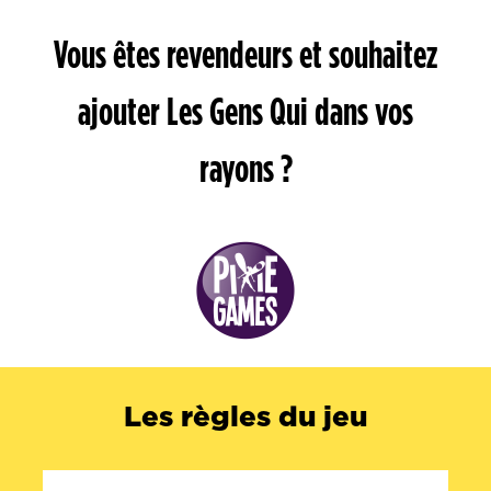
Vous êtes revendeurs et souhaitez
ajouter Les Gens Qui dans vos
rayons ?
Les règles du jeu