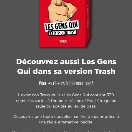
Découvrez aussi Les Gens
Qui dans sa version Trash
Pour les râleurs à l’humour noir !
L’extension Trash du jeu Les Gens Qui contient 330
nouvelles cartes à l’humour très noir ! Peut être jouée
seule ou ajoutée au jeu de base.
Découvrez une toute nouvelle manière de jouer grâce à
une règle alternative inédite.