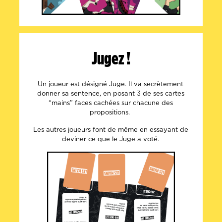
Jugez !
Un joueur est désigné Juge.
Il va secrètement
donner sa sentence, en posant 3 de ses cartes
“mains” faces cachées sur chacune des
propositions.
Les autres joueurs font de même en essayant de
deviner ce que le Juge a voté.