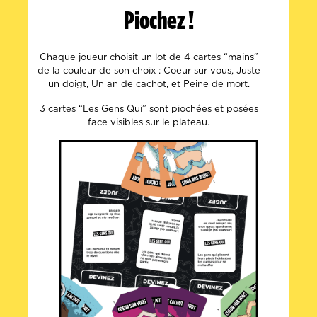
Piochez !
Chaque joueur choisit un lot de 4 cartes “mains”
de la couleur de son choix :
Coeur sur vous, Juste
un doigt, Un an de cachot, et Peine de mort.
3 cartes “Les Gens Qui” sont piochées et posées
face visibles sur le plateau.