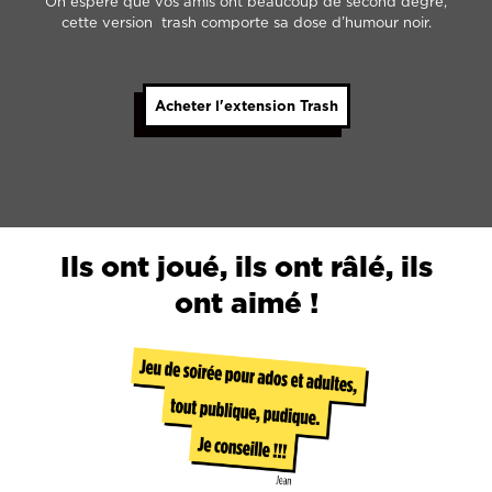
On espère que vos amis ont beaucoup de second degré,
cette version trash comporte sa dose d’humour noir.
Acheter l'extension Trash
Ils ont joué, ils ont râlé, ils
ont aimé !