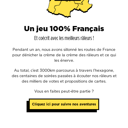
Un jeu 100% Français
Et coécrit avec les meilleurs râleurs !
Pendant un an, nous avons sillonné les routes de France
pour dénicher la crème de la crème des râleurs et ce qui
les énerve.
Au total, c’est 3000km parcourus à travers l’hexagone,
des centaines de soirées passées à écouter nos râleurs et
des milliers de votes et propositions de cartes.
Vous en faites peut-être partie ?
Cliquez ici pour suivre nos aventures