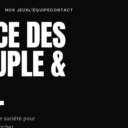
NOS JEUX
L'ÉQUIPE
CONTACT
CE DES
UPLE &
.
e société pour
ocher.